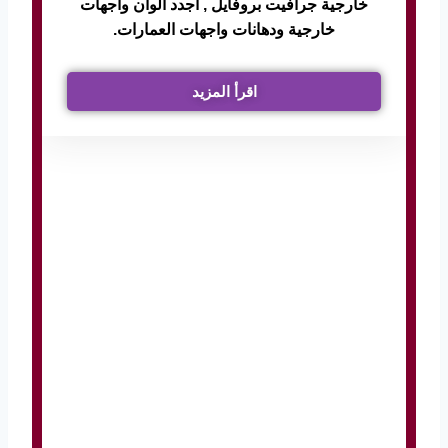
خارجية جرافيت بروفايل , أجدد ‏الوان واجهات
خارجية ودهانات واجهات العمارات.
اقرأ المزيد