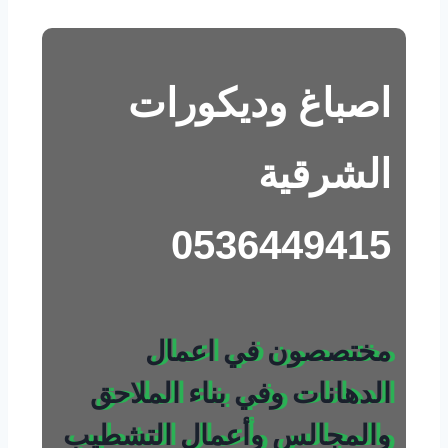
اصباغ وديكورات
الشرقية
0536449415
مختصصون في اعمال
الدهانات وفي بناء الملاحق
والمجالس وأعمال التشطيب